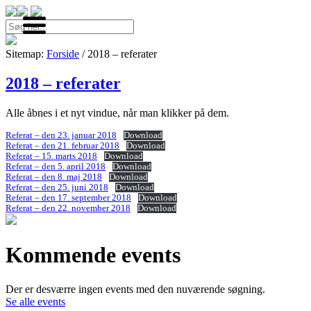
Søg
efter:
Menu
Sitemap:
Forside
/ 2018 – referater
2018 – referater
Alle åbnes i et nyt vindue, når man klikker på dem.
Referat – den 23. januar 2018
Download
Referat – den 21. februar 2018
Download
Referat – 15. marts 2018
Download
Referat – den 5. april 2018
Download
Referat – den 8. maj 2018
Download
Referat – den 25. juni 2018
Download
Referat – den 17. september 2018
Download
Referat – den 22. november 2018
Download
Kommende events
Der er desværre ingen events med den nuværende søgning.
Se alle events