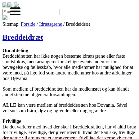
Søg
efter:
Menu
Sitemap:
Forside
/
Idrætsgrene
/ Breddeidræt
Breddeidræt
Om afdeling
Breddeidrætten har ikke nogen bestemte idrætsgrene eller faste
sportsfokus, men arrangerer forskellige events indenfor for
bevægelse og fællesskab, hvor alle medlemmer har mulighed for at
være med, på lige fod som andre medlemmer hos andre afdelinger
hos Døvania.
Som medlem af breddeidrætten har du medlemsret og kan blandt
andet stemme til generalforsamlingen.
ALLE
kan være medlem af breddeidrætten hos Døvania. Såvel
voksne som børn, døv og hørende eller ung og ældre.
Frivillige
Da det varierer med hvad der sker i Breddeidrætten, har vi altid brug
for frivillige. Frivillige, der giver ideer til hvad der kan ske, frivillige
der gerne vil arrangere et arrangement, frivillige der gerne giver en