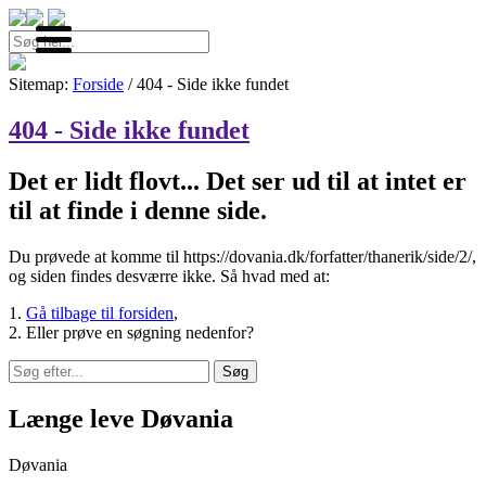
Søg
efter:
Menu
Sitemap:
Forside
/ 404 - Side ikke fundet
404 - Side ikke fundet
Det er lidt flovt... Det ser ud til at intet er
til at finde i denne side.
Du prøvede at komme til https://dovania.dk/forfatter/thanerik/side/2/,
og siden findes desværre ikke. Så hvad med at:
1.
Gå tilbage til forsiden
,
2. Eller prøve en søgning nedenfor?
Søg
efter:
Længe leve Døvania
Døvania